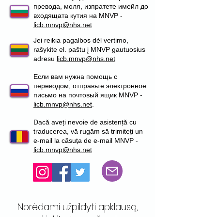
превода, моля, изпратете имейл до
входящата кутия на MNVP -
licb.mnvp@nhs.net
Jei reikia pagalbos dėl vertimo,
rašykite el. paštu į MNVP gautuosius
adresu
licb.mnvp@nhs.net
Если вам нужна помощь с
переводом, отправьте электронное
письмо на почтовый ящик MNVP -
licb.mnvp@nhs.net
.
Dacă aveți nevoie de asistență cu
traducerea, vă rugăm să trimiteți un
e-mail la căsuța de e-mail MNVP -
licb.mnvp@nhs.net
Norėdami užpildyti apklausą,