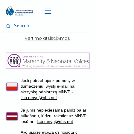
Vertimo atsisakymas
Jeśli potrzebujesz pomocy w
tłumaczeniu, wyślij e-mail na
skrzynkę odbiorczą MNVP -
licb.mnvp@nhs.net
Ja jums nepieciešama palīdzība ar
tulkošanu, lūdzu, rakstiet uz MNVP
iesūtni -
licb.mnvp@nhs.net
Ако имате нужда от помощ с