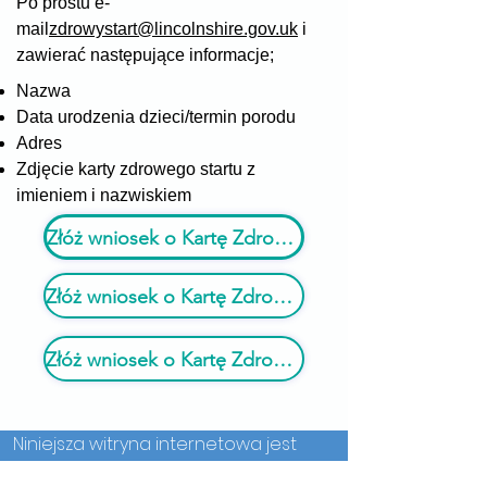
Po prostu e-
mail
zdrowystart@lincolnshire.gov.uk
i
zawierać następujące informacje;
Nazwa
Data urodzenia dzieci/termin porodu
Adres
Zdjęcie karty zdrowego startu z
imieniem i nazwiskiem
Złóż wniosek o Kartę Zdrowego Startu
Złóż wniosek o Kartę Zdrowego Startu
Złóż wniosek o Kartę Zdrowego Startu
Niniejsza witryna internetowa jest
prowadzona przez Lincolnshire NHS