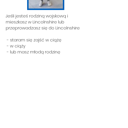
Jeśli jesteś rodziną wojskową i
mieszkasz w Lincolnshire lub
przeprowadzasz się do Lincolnshire
- staram się zajść w ciążę
- w ciąży
- lub masz młodą rodzinę
następnie skontaktuj się z nami. Kliknij
poniższy przycisk, aby wysłać e-mail
do Dave'a lub wypełnić formularz
kontaktowy
Tutaj
.
david.james28@nhs.net