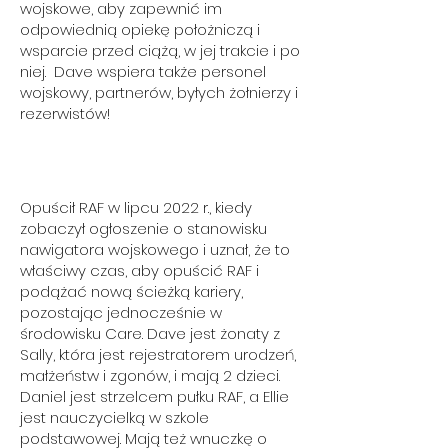
wojskowe, aby zapewnić im
odpowiednią opiekę położniczą i
wsparcie przed ciążą, w jej trakcie i po
niej. Dave wspiera także personel
wojskowy, partnerów, byłych żołnierzy i
rezerwistów!
Opuścił RAF w lipcu 2022 r., kiedy
zobaczył ogłoszenie o stanowisku
nawigatora wojskowego i uznał, że to
właściwy czas, aby opuścić RAF i
podążać nową ścieżką kariery,
pozostając jednocześnie w
środowisku Care. Dave jest żonaty z
Sally, która jest rejestratorem urodzeń,
małżeństw i zgonów, i mają 2 dzieci.
Daniel jest strzelcem pułku RAF, a Ellie
jest nauczycielką w szkole
podstawowej. Mają też wnuczkę o