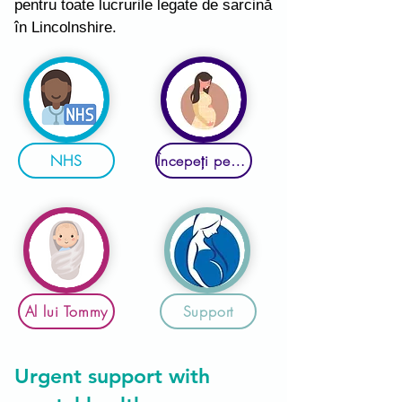
pentru toate lucrurile legate de sarcină
în Lincolnshire.
NHS
Începeți pentru viață
Al lui Tommy
Support
Urgent support with