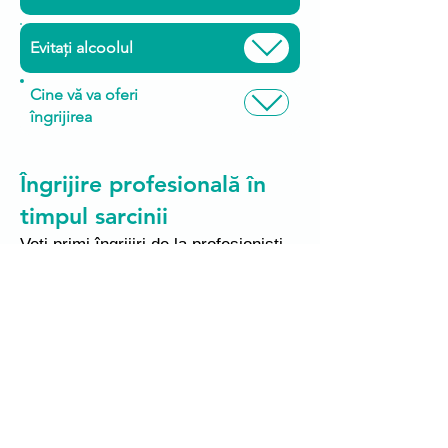
Evitați alcoolul
Cine vă va oferi
îngrijirea
Îngrijire profesională în
timpul sarcinii
Veți primi îngrijiri de la profesioniști
medicali pe toată durata sarcinii și a
nașterii. Faceți clic pe casetele de
mai jos pentru mai multe informații.
Acest scurt videoclip explică pe cine
să contactați dacă aveți nelămuriri în
timpul sarcinii.