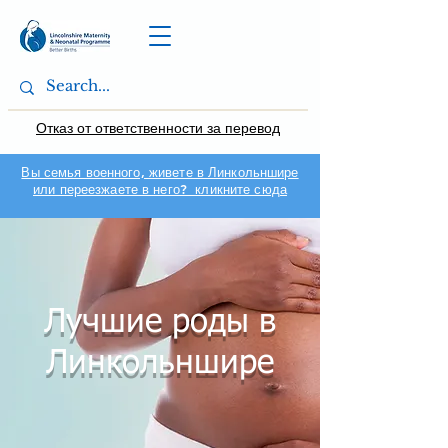
Отказ от ответственности за перевод
Вы семья военного, живете в Линкольншире
или переезжаете в него? кликните сюда
Лучшие роды в
Линкольншире