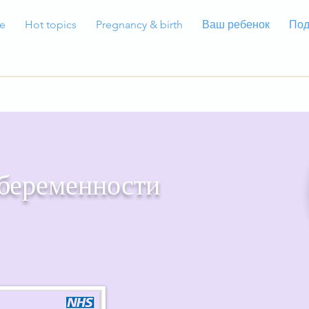
e
Hot topics
Pregnancy & birth
Ваш ребенок
Под
 беременности