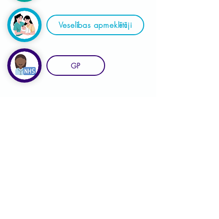
Veselības apmeklētāji
GP
Šī vietne ir Linkolnšīras NHS Maternity &
Jaundzimušo programmas komanda
sadarbībā ar Linkolnšīras Maternity &
Jaundzimušo sistēma, ieskaitot;