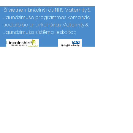
Šī vietne ir Linkolnšīras NHS Maternity &
Jaundzimušo programmas komanda
sadarbībā ar Linkolnšīras Maternity &
Jaundzimušo sistēma, ieskaitot;
© 2023 Better Births. Darbojas un
nodrošina
Wix
Facebook
Instagram