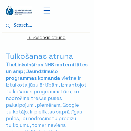
Tulkošanas atruna
Tulkošanas atruna
The
Linkolnšīras NHS maternitātes
un amp; Jaundzimušo
programmas komanda
vietne ir
iztulkota jūsu ērtībām, izmantojot
tulkošanas programmatūru, ko
nodrošina trešās puses
pakalpojumi, piemēram, Google
tulkotājs. Ir pieliktas saprātīgas
pūles, lai nodrošinātu precīzu
tulkojumu, tomēr neviens