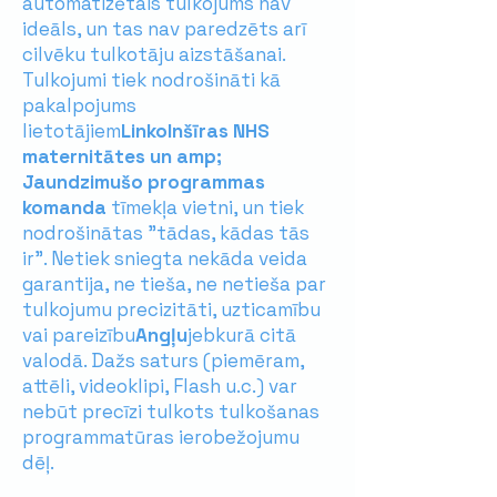
automatizētais tulkojums nav
ideāls, un tas nav paredzēts arī
cilvēku tulkotāju aizstāšanai.
Tulkojumi tiek nodrošināti kā
pakalpojums
lietotājiem
Linkolnšīras NHS
maternitātes un amp;
Jaundzimušo programmas
komanda
tīmekļa vietni, un tiek
nodrošinātas "tādas, kādas tās
ir". Netiek sniegta nekāda veida
garantija, ne tieša, ne netieša par
tulkojumu precizitāti, uzticamību
vai pareizību
Angļu
jebkurā citā
valodā. Dažs saturs (piemēram,
attēli, videoklipi, Flash u.c.) var
nebūt precīzi tulkots tulkošanas
programmatūras ierobežojumu
dēļ.